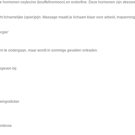
 hormonen oxytocine (knuffelhormoon) en endorfine. Deze hormonen zijn stressv
t lichamelijke (spier)pijn. Massage maakt je lichaam klaar voor arbeid, inspannin
rgie!
om te ondergaan, maar wordt in sommige gevallen ontraden.
geven bij:
ingssticker
rombose