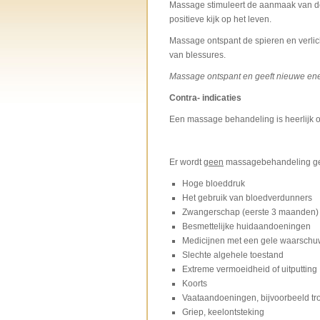
Massage stimuleert de aanmaak van de
positieve kijk op het leven.
Massage ontspant de spieren en verlich
van blessures.
Massage ontspant en geeft nieuwe ene
Contra- indicaties
Een massage behandeling is heerlijk 
Er wordt
geen
massagebehandeling ge
Hoge bloeddruk
Het gebruik van bloedverdunners
Zwangerschap (eerste 3 maanden)
Besmettelijke huidaandoeningen
Medicijnen met een gele waarschuw
Slechte algehele toestand
Extreme vermoeidheid of uitputting
Koorts
Vaataandoeningen, bijvoorbeeld t
Griep, keelontsteking