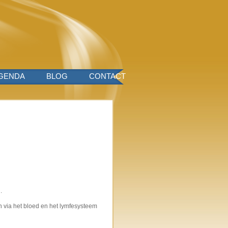
GENDA
BLOG
CONTACT
.
n via het bloed en het lymfesysteem