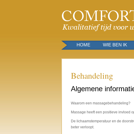
HOME
WIE BEN IK
Behandeling
Algemene informati
Waarom een massagebehandeling?
Massage heeft een positieve invloed o
De lichaamstemperatuur en de doorstro
beter verloopt.